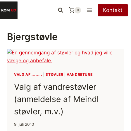
Fortsæt
Kontakt
0
til
indhold
Bjergstøvle
VALG AF ........
|
STØVLER
|
VANDRETURE
Valg af vandrestøvler
(anmeldelse af Meindl
støvler, m.v.)
9. juli 2010