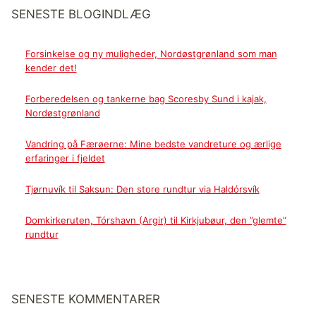
SENESTE BLOGINDLÆG
Forsinkelse og ny muligheder, Nordøstgrønland som man
kender det!
Forberedelsen og tankerne bag Scoresby Sund i kajak,
Nordøstgrønland
Vandring på Færøerne: Mine bedste vandreture og ærlige
erfaringer i fjeldet
Tjørnuvík til Saksun: Den store rundtur via Haldórsvík
Domkirkeruten, Tórshavn (Argir) til Kirkjubøur, den ”glemte”
rundtur
SENESTE KOMMENTARER