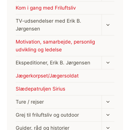
Kom i gang med Friluftsliv
Skift
TV-udsendelser med Erik B.
undermen
Jørgensen
Motivation, samarbejde, personlig
udvikling og ledelse
Skift
Ekspeditioner, Erik B. Jørgensen
undermen
Jægerkorpset/Jægersoldat
Slædepatruljen Sirius
Skift
Ture / rejser
undermen
Skift
Grej til friluftsliv og outdoor
undermen
Skift
Guider, råd og historier