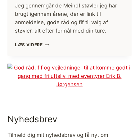
Jeg gennemgår de Meindl støvler jeg har
brugt igennem årene, der er link til
anmeldelse, gode råd og fif til valg af
støvler, alt efter formål med din ture.
VALG
LÆS VIDERE
AF
VANDRESTØVLER
(ANMELDELSE
AF
MEINDL
STØVLER,
M.V.)
Nyhedsbrev
Tilmeld dig mit nyhedsbrev og få nyt om