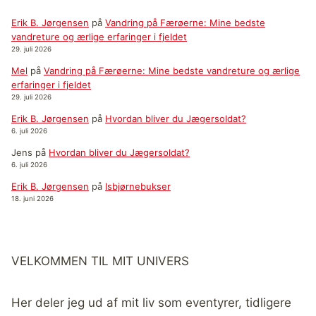
Erik B. Jørgensen
på
Vandring på Færøerne: Mine bedste
vandreture og ærlige erfaringer i fjeldet
29. juli 2026
Mel
på
Vandring på Færøerne: Mine bedste vandreture og ærlige
erfaringer i fjeldet
29. juli 2026
Erik B. Jørgensen
på
Hvordan bliver du Jægersoldat?
6. juli 2026
Jens
på
Hvordan bliver du Jægersoldat?
6. juli 2026
Erik B. Jørgensen
på
Isbjørnebukser
18. juni 2026
VELKOMMEN TIL MIT UNIVERS
Her deler jeg ud af mit liv som eventyrer, tidligere