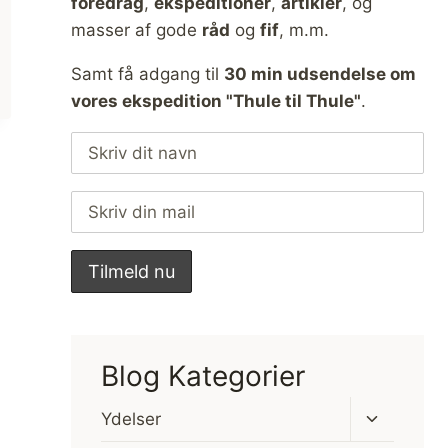
foredrag
,
ekspeditioner
,
artikler
, og
masser af gode
råd
og
fif
, m.m.
Samt få adgang til
30 min udsendelse om
vores ekspedition "Thule til Thule"
.
Blog Kategorier
Skift
Ydelser
undermen