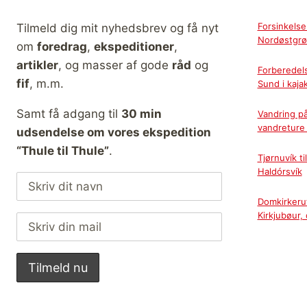
Forsinkelse
Tilmeld dig mit nyhedsbrev og få nyt
Nordøstgrø
om
foredrag
,
ekspeditioner
,
artikler
, og masser af gode
råd
og
Forberedel
fif
, m.m.
Sund i kaja
Samt få adgang til
30 min
Vandring p
vandreture 
udsendelse om vores ekspedition
“Thule til Thule”
.
Tjørnuvík t
Haldórsvík
Domkirkerut
Kirkjubøur,