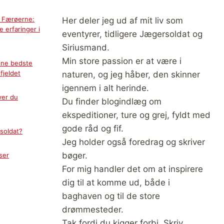
å Færøerne:
Her deler jeg ud af mit liv som
 erfaringer i
eventyrer, tidligere Jægersoldat og
Siriusmand.
Min store passion er at være i
ine bedste
fjeldet
naturen, og jeg håber, den skinner
igennem i alt herinde.
ver du
Du finder blogindlæg om
ekspeditioner, ture og grej, fyldt med
gode råd og fif.
soldat?
Jeg holder også foredrag og skriver
bøger.
ser
For mig handler det om at inspirere
dig til at komme ud, både i
baghaven og til de store
drømmesteder.
Tak fordi du kigger forbi. Skriv