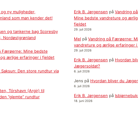
 og ny muligheder,
Erik B. Jørgensen
på
Vandring p
nland som man kender det!
Mine bedste vandreture og ærlige
fjeldet
29. juli 2026
sen og tankerne bag Scoresby
k, Nordøstgrønland
Mel
på
Vandring på Færøerne: M
vandreture og ærlige erfaringer i 
å Færøerne: Mine bedste
29. juli 2026
og ærlige erfaringer i fjeldet
Erik B. Jørgensen
på
Hvordan bli
Jægersoldat?
il Saksun: Den store rundtur via
6. juli 2026
Jens
på
Hvordan bliver du Jæger
6. juli 2026
en, Tórshavn (Argir) til
Erik B. Jørgensen
på
Isbjørnebuk
 den ”glemte” rundtur
18. juni 2026