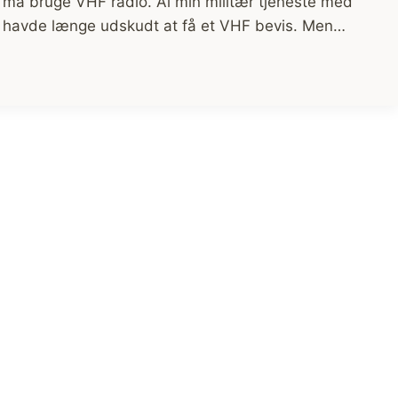
eg må bruge VHF radio. Al min militær tjeneste med
eg havde længe udskudt at få et VHF bevis. Men…