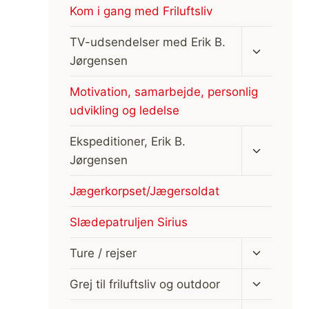
Kom i gang med Friluftsliv
Skift
TV-udsendelser med Erik B.
undermen
Jørgensen
Motivation, samarbejde, personlig
udvikling og ledelse
Skift
Ekspeditioner, Erik B.
undermen
Jørgensen
Jægerkorpset/Jægersoldat
Slædepatruljen Sirius
Skift
Ture / rejser
undermen
Skift
Grej til friluftsliv og outdoor
undermen