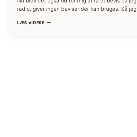
Nu blev det også tid for mig at få et bevis på j
radio, giver ingen beviser der kan bruges. Så j
VHF
LÆS VIDERE
RADIO
I
KAJAK
KRÆVER
VHF
KURSUS