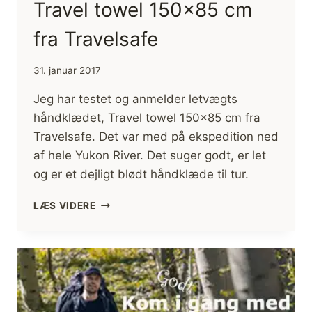
Travel towel 150×85 cm
fra Travelsafe
31. januar 2017
Jeg har testet og anmelder letvægts
håndklædet, Travel towel 150×85 cm fra
Travelsafe. Det var med på ekspedition ned
af hele Yukon River. Det suger godt, er let
og er et dejligt blødt håndklæde til tur.
ANMELDELSE,
LÆS VIDERE
HÅNDKLÆDE,
TRAVEL
TOWEL
150×85
CM
FRA
TRAVELSAFE