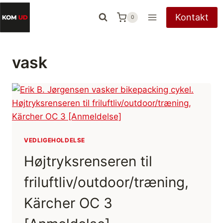
Fortsæt
Kontakt
0
til
indhold
vask
VEDLIGEHOLDELSE
Højtryksrenseren til
friluftliv/outdoor/træning,
Kärcher OC 3