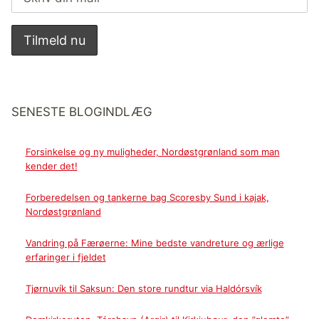
SENESTE BLOGINDLÆG
Forsinkelse og ny muligheder, Nordøstgrønland som man
kender det!
Forberedelsen og tankerne bag Scoresby Sund i kajak,
Nordøstgrønland
Vandring på Færøerne: Mine bedste vandreture og ærlige
erfaringer i fjeldet
Tjørnuvík til Saksun: Den store rundtur via Haldórsvík