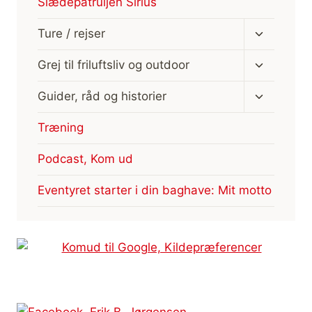
Slædepatruljen Sirius
Skift
Ture / rejser
undermen
Skift
Grej til friluftsliv og outdoor
undermen
Skift
Guider, råd og historier
undermen
Træning
Podcast, Kom ud
Eventyret starter i din baghave: Mit motto