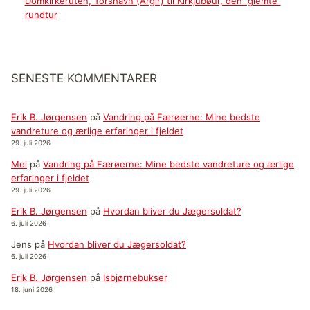
Domkirkeruten, Tórshavn (Argir) til Kirkjubøur, den ”glemte”
rundtur
SENESTE KOMMENTARER
Erik B. Jørgensen
på
Vandring på Færøerne: Mine bedste
vandreture og ærlige erfaringer i fjeldet
29. juli 2026
Mel
på
Vandring på Færøerne: Mine bedste vandreture og ærlige
erfaringer i fjeldet
29. juli 2026
Erik B. Jørgensen
på
Hvordan bliver du Jægersoldat?
6. juli 2026
Jens
på
Hvordan bliver du Jægersoldat?
6. juli 2026
Erik B. Jørgensen
på
Isbjørnebukser
18. juni 2026