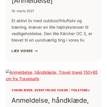
[Anmeldelse]
19. marts 2021
Et aktivt liv med outdoor/friluftsliv og
træning, kræver en lille højtryksrenser til
vedligeholdelse. Den lille Kärcher OC 3, er
blevet til en uundværlig ting i vores liv.
HØJTRYKSRENSEREN
LÆS VIDERE
TIL
FRILUFTLIV/OUTDOOR/TRÆNING,
KÄRCHER
OC
3
[ANMELDELSE]
YUKON RIVER, EVENTYRLIGE YUKON
|
TOILETGREJ
Anmeldelse, håndklæde,