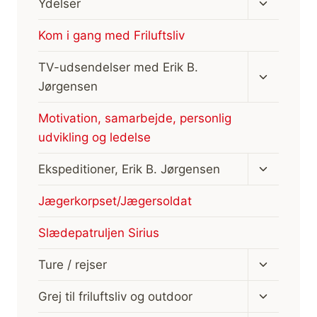
Skift
Ydelser
undermen
Kom i gang med Friluftsliv
Skift
TV-udsendelser med Erik B.
undermen
Jørgensen
Motivation, samarbejde, personlig
udvikling og ledelse
Skift
Ekspeditioner, Erik B. Jørgensen
undermen
Jægerkorpset/Jægersoldat
Slædepatruljen Sirius
Skift
Ture / rejser
undermen
Skift
Grej til friluftsliv og outdoor
undermen