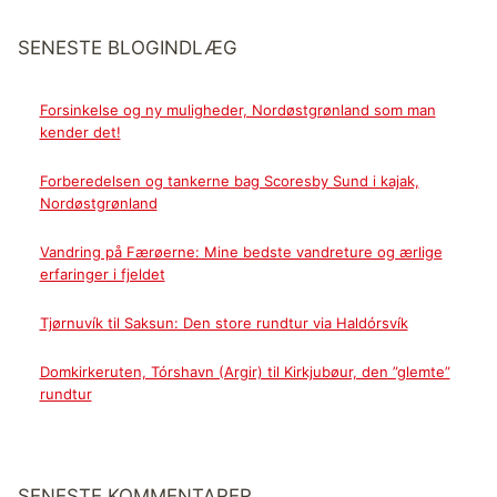
SENESTE BLOGINDLÆG
Forsinkelse og ny muligheder, Nordøstgrønland som man
kender det!
Forberedelsen og tankerne bag Scoresby Sund i kajak,
Nordøstgrønland
Vandring på Færøerne: Mine bedste vandreture og ærlige
erfaringer i fjeldet
Tjørnuvík til Saksun: Den store rundtur via Haldórsvík
Domkirkeruten, Tórshavn (Argir) til Kirkjubøur, den ”glemte”
rundtur
SENESTE KOMMENTARER