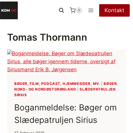
Fortsæt
Kontakt
0
til
indhold
Tomas Thormann
BØGER, FILM, PODCAST, HJEMMESIDER, MV.
|
BØGER,
NORD- OG NORDØSTGRØNLAND
|
SLÆDEPATRULJEN
SIRIUS
Boganmeldelse: Bøger om
Slædepatruljen Sirius