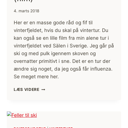
4. marts 2018
Her er en masse gode råd og fif til
vinterfjeldet, hvis du skal på vintertur. Du
kan også se en lille film fra min alene tur i
vinterfjeldet ved Sälen i Sverige. Jeg går på
ski og med pulk igennem skoven og
overnatter primitivt i sne. Det er en tur der
ændre sig noget, da jeg også får influenza.
Se meget mere her.
ALENE
LÆS VIDERE
I
VINTERFJELDET,
VED
SÄLEN,
I
SVERIGE