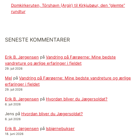
Domkirkeruten, Tórshavn (Argir) til Kirkjubøur, den ”glemte”
rundtur
SENESTE KOMMENTARER
Erik B. Jørgensen
på
Vandring på Færøerne: Mine bedste
vandreture og ærlige erfaringer i fjeldet
29. juli 2026
Mel
på
Vandring på Færøerne: Mine bedste vandreture og ærlige
erfaringer i fjeldet
29. juli 2026
Erik B. Jørgensen
på
Hvordan bliver du Jægersoldat?
6. juli 2026
Jens
på
Hvordan bliver du Jægersoldat?
6. juli 2026
Erik B. Jørgensen
på
Isbjørnebukser
18. juni 2026