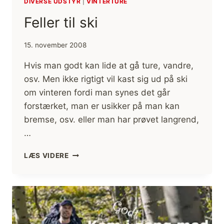
DIVERSE UDSTYR
|
VINTERTURE
[GODE
RÅD
Feller til ski
OG
FIF
15. november 2008
TIL
VINTERFJELDET]
Hvis man godt kan lide at gå ture, vandre,
(FILM)
osv. Men ikke rigtigt vil kast sig ud på ski
om vinteren fordi man synes det går
forstærket, man er usikker på man kan
bremse, osv. eller man har prøvet langrend,
…
FELLER
LÆS VIDERE
TIL
SKI