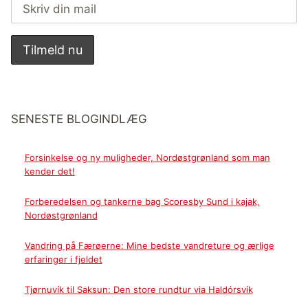
SENESTE BLOGINDLÆG
Forsinkelse og ny muligheder, Nordøstgrønland som man
kender det!
Forberedelsen og tankerne bag Scoresby Sund i kajak,
Nordøstgrønland
Vandring på Færøerne: Mine bedste vandreture og ærlige
erfaringer i fjeldet
Tjørnuvík til Saksun: Den store rundtur via Haldórsvík