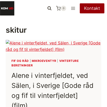
Fortsæt
Kontakt
0
til
indhold
skitur
FIF OG RÅD
|
MIKROEVENTYR
|
VINTERTURE
BERETNINGER
Alene i vinterfjeldet, ved
Sälen, i Sverige [Gode råd
og fif til vinterfjeldet]
(film)