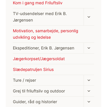
Kom i gang med Friluftsliv
Skift
TV-udsendelser med Erik B.
undermen
Jørgensen
Motivation, samarbejde, personlig
udvikling og ledelse
Skift
Ekspeditioner, Erik B. Jørgensen
undermen
Jægerkorpset/Jægersoldat
Slædepatruljen Sirius
Skift
Ture / rejser
undermen
Skift
Grej til friluftsliv og outdoor
undermen
Skift
Guider, råd og historier
undermen