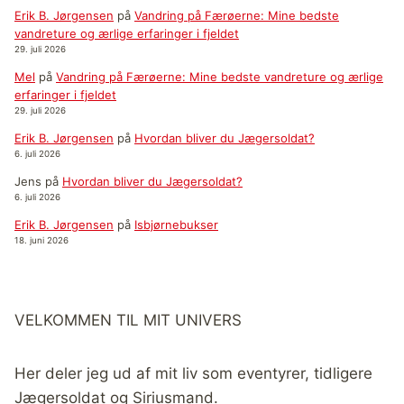
Erik B. Jørgensen
på
Vandring på Færøerne: Mine bedste
vandreture og ærlige erfaringer i fjeldet
29. juli 2026
Mel
på
Vandring på Færøerne: Mine bedste vandreture og ærlige
erfaringer i fjeldet
29. juli 2026
Erik B. Jørgensen
på
Hvordan bliver du Jægersoldat?
6. juli 2026
Jens
på
Hvordan bliver du Jægersoldat?
6. juli 2026
Erik B. Jørgensen
på
Isbjørnebukser
18. juni 2026
VELKOMMEN TIL MIT UNIVERS
Her deler jeg ud af mit liv som eventyrer, tidligere
Jægersoldat og Siriusmand.