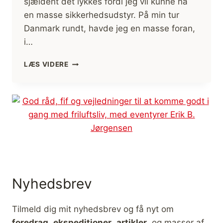
sjældent det lykkes fordi jeg vil kunne nå
en masse sikkerhedsudstyr. På min tur
Danmark rundt, havde jeg en masse foran,
i…
DÆKSTASKE
LÆS VIDERE
TIL
KAJAK,
EN
UVENTET
HJÆLP
Nyhedsbrev
Tilmeld dig mit nyhedsbrev og få nyt om
foredrag
,
ekspeditioner
,
artikler
, og masser af