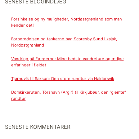
SENESTE BLOGINDLÆG
Forsinkelse og ny muligheder, Nordøstgrønland som man
kender det!
Forberedelsen og tankerne bag Scoresby Sund i kajak,
Nordøstgrønland
Vandring på Færøerne: Mine bedste vandreture og ærlige
erfaringer i fjeldet
Tjørnuvík til Saksun: Den store rundtur via Haldórsvík
Domkirkeruten, Tórshavn (Argir) til Kirkjubøur, den ”glemte”
rundtur
SENESTE KOMMENTARER