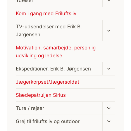
Ydelser
undermen
Kom i gang med Friluftsliv
Skift
TV-udsendelser med Erik B.
undermen
Jørgensen
Motivation, samarbejde, personlig
udvikling og ledelse
Skift
Ekspeditioner, Erik B. Jørgensen
undermen
Jægerkorpset/Jægersoldat
Slædepatruljen Sirius
Skift
Ture / rejser
undermen
Skift
Grej til friluftsliv og outdoor
undermen