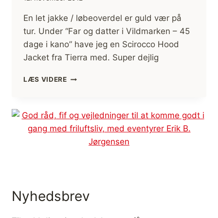
En let jakke / løbeoverdel er guld vær på
tur. Under “Far og datter i Vildmarken – 45
dage i kano” have jeg en Scirocco Hood
Jacket fra Tierra med. Super dejlig
LET
LÆS VIDERE
JAKKE,
SCIROCCO
HOOD
JACKET
FRA
TIERRA,
ANMELDELSE
Nyhedsbrev