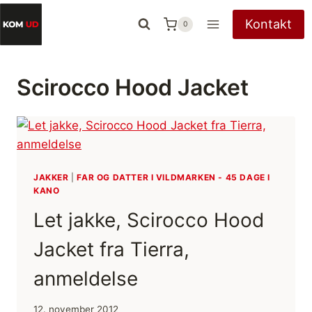
Fortsæt
Kontakt
0
til
indhold
Scirocco Hood Jacket
JAKKER
|
FAR OG DATTER I VILDMARKEN - 45 DAGE I
KANO
Let jakke, Scirocco Hood
Jacket fra Tierra,
anmeldelse
12. november 2012