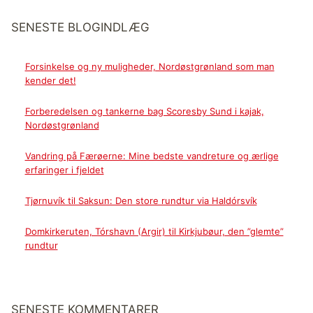
SENESTE BLOGINDLÆG
Forsinkelse og ny muligheder, Nordøstgrønland som man
kender det!
Forberedelsen og tankerne bag Scoresby Sund i kajak,
Nordøstgrønland
Vandring på Færøerne: Mine bedste vandreture og ærlige
erfaringer i fjeldet
Tjørnuvík til Saksun: Den store rundtur via Haldórsvík
Domkirkeruten, Tórshavn (Argir) til Kirkjubøur, den ”glemte”
rundtur
SENESTE KOMMENTARER