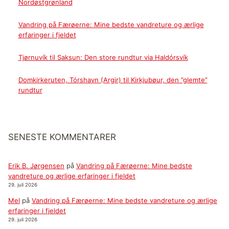
Nordøstgrønland
Vandring på Færøerne: Mine bedste vandreture og ærlige
erfaringer i fjeldet
Tjørnuvík til Saksun: Den store rundtur via Haldórsvík
Domkirkeruten, Tórshavn (Argir) til Kirkjubøur, den ”glemte”
rundtur
SENESTE KOMMENTARER
Erik B. Jørgensen
på
Vandring på Færøerne: Mine bedste
vandreture og ærlige erfaringer i fjeldet
29. juli 2026
Mel
på
Vandring på Færøerne: Mine bedste vandreture og ærlige
erfaringer i fjeldet
29. juli 2026