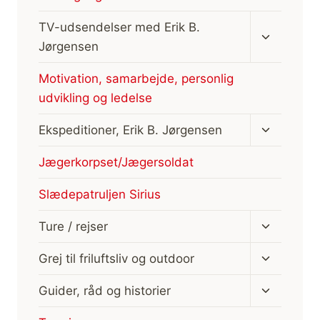
Skift
TV-udsendelser med Erik B.
undermen
Jørgensen
Motivation, samarbejde, personlig
udvikling og ledelse
Skift
Ekspeditioner, Erik B. Jørgensen
undermen
Jægerkorpset/Jægersoldat
Slædepatruljen Sirius
Skift
Ture / rejser
undermen
Skift
Grej til friluftsliv og outdoor
undermen
Skift
Guider, råd og historier
undermen