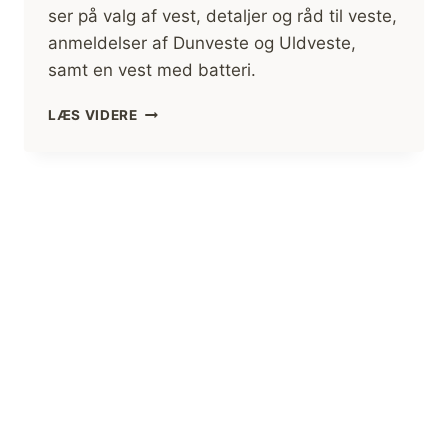
ser på valg af vest, detaljer og råd til veste,
anmeldelser af Dunveste og Uldveste,
samt en vest med batteri.
VALG
LÆS VIDERE
AF
VEST
TIL
VINTER
OG
EFTERÅRSBRUG
(ANMELDELSER)