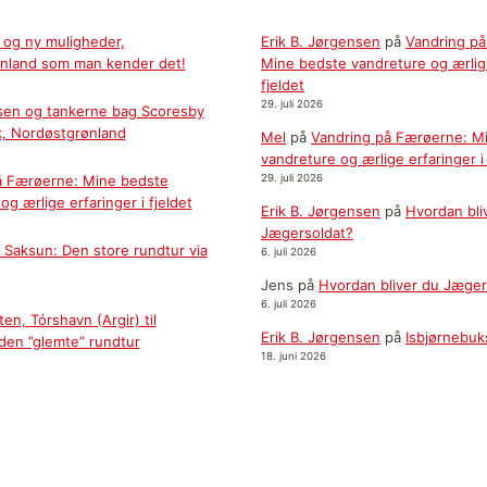
 og ny muligheder,
Erik B. Jørgensen
på
Vandring p
nland som man kender det!
Mine bedste vandreture og ærlige
fjeldet
29. juli 2026
sen og tankerne bag Scoresby
k, Nordøstgrønland
Mel
på
Vandring på Færøerne: M
vandreture og ærlige erfaringer i 
å Færøerne: Mine bedste
29. juli 2026
og ærlige erfaringer i fjeldet
Erik B. Jørgensen
på
Hvordan bli
Jægersoldat?
il Saksun: Den store rundtur via
6. juli 2026
Jens
på
Hvordan bliver du Jæger
6. juli 2026
en, Tórshavn (Argir) til
Erik B. Jørgensen
på
Isbjørnebuk
 den ”glemte” rundtur
18. juni 2026