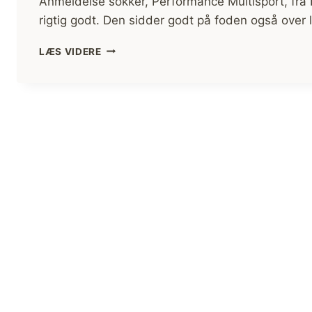
Anmeldelse sokker, Performance Multisport, fra 
rigtig godt. Den sidder godt på foden også over 
ANMELDELSE
LÆS VIDERE
SOKKER,
PERFORMANCE
MULTISPORT,
NORRSKOV