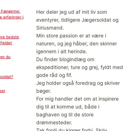
å Færøerne:
Her deler jeg ud af mit liv som
 erfaringer i
eventyrer, tidligere Jægersoldat og
Siriusmand.
Min store passion er at være i
ine bedste
fjeldet
naturen, og jeg håber, den skinner
igennem i alt herinde.
ver du
Du finder blogindlæg om
ekspeditioner, ture og grej, fyldt med
gode råd og fif.
soldat?
Jeg holder også foredrag og skriver
bøger.
ser
For mig handler det om at inspirere
dig til at komme ud, både i
baghaven og til de store
drømmesteder.
Tak fordi du kigger forbi. Skriv