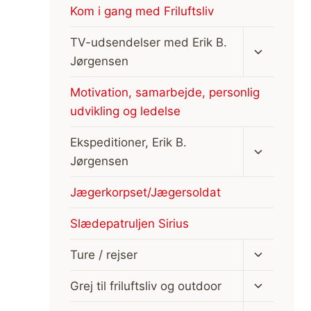
Kom i gang med Friluftsliv
Skift
TV-udsendelser med Erik B.
undermen
Jørgensen
Motivation, samarbejde, personlig
udvikling og ledelse
Skift
Ekspeditioner, Erik B.
undermen
Jørgensen
Jægerkorpset/Jægersoldat
Slædepatruljen Sirius
Skift
Ture / rejser
undermen
Skift
Grej til friluftsliv og outdoor
undermen