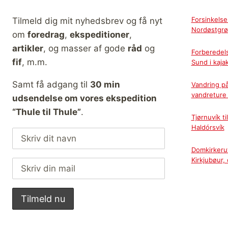
Forsinkelse
Tilmeld dig mit nyhedsbrev og få nyt
Nordøstgrø
om
foredrag
,
ekspeditioner
,
artikler
, og masser af gode
råd
og
Forberedel
fif
, m.m.
Sund i kaja
Samt få adgang til
30 min
Vandring p
vandreture 
udsendelse om vores ekspedition
“Thule til Thule”
.
Tjørnuvík t
Haldórsvík
Domkirkerut
Kirkjubøur,