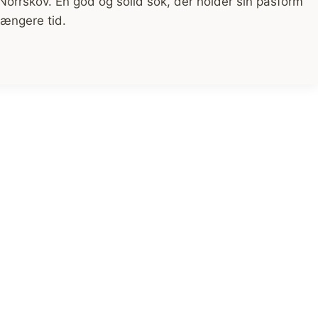
Norrskov. En god og solid sok, der holder sin pasform
længere tid.