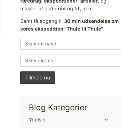
foredrag
,
ekspeditioner
,
artikler
, og
masser af gode
råd
og
fif
, m.m.
Samt få adgang til
30 min udsendelse om
vores ekspedition "Thule til Thule"
.
Blog Kategorier
Skift
Ydelser
undermen