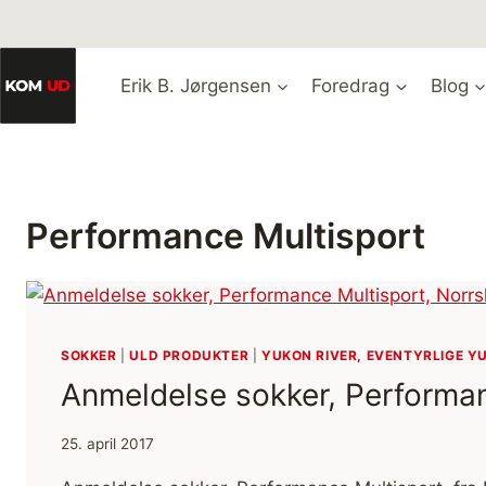
Fortsæt
til
indhold
Erik B. Jørgensen
Foredrag
Blog
Performance Multisport
SOKKER
|
ULD PRODUKTER
|
YUKON RIVER, EVENTYRLIGE Y
Anmeldelse sokker, Performan
25. april 2017