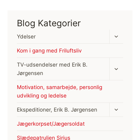
Blog Kategorier
Skift
Ydelser
undermen
Kom i gang med Friluftsliv
Skift
TV-udsendelser med Erik B.
undermen
Jørgensen
Motivation, samarbejde, personlig
udvikling og ledelse
Skift
Ekspeditioner, Erik B. Jørgensen
undermen
Jægerkorpset/Jægersoldat
Slædepatruljen Sirius