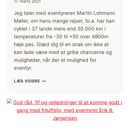
17. marts 2021
Jeg taler med eventyreren Martin Lohmann
Møller, om hans mange rejser, bl.a. har han
cyklet i 37 lande mere end 50.000 km i
temperaturer fra -30 til +50 over 4800m
høje pas. Glæd dig til en snak om ikke at
kan lade være med at gribe chancerne og
muligheder, når der er mulighed for
eventyr.
[PODCASTS]
LÆS VIDERE
MØD
EVENTYREREN
MARTIN
LOHMANN
MØLLER