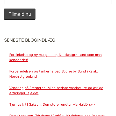
SENESTE BLOGINDLÆG
Forsinkelse og ny muligheder, Nordøstgrønland som man
kender det!
Forberedelsen og tankerne bag Scoresby Sund i kajak,
Nordøstgrønland
Vandring på Færøerne: Mine bedste vandreture og ærlige
erfaringer i fjeldet
Tjørnuvík til Saksun: Den store rundtur via Haldórsvík
Domkirkeruten, Tórshavn (Argir) til Kirkjubøur, den ”glemte”