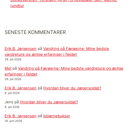
rundtur
SENESTE KOMMENTARER
Erik B. Jørgensen
på
Vandring på Færøerne: Mine bedste
vandreture og ærlige erfaringer i fjeldet
29. juli 2026
Mel
på
Vandring på Færøerne: Mine bedste vandreture og ærlige
erfaringer i fjeldet
29. juli 2026
Erik B. Jørgensen
på
Hvordan bliver du Jægersoldat?
6. juli 2026
Jens
på
Hvordan bliver du Jægersoldat?
6. juli 2026
Erik B. Jørgensen
på
Isbjørnebukser
18. juni 2026