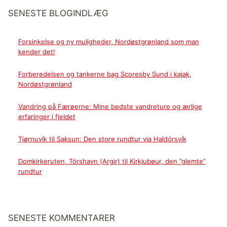
SENESTE BLOGINDLÆG
Forsinkelse og ny muligheder, Nordøstgrønland som man
kender det!
Forberedelsen og tankerne bag Scoresby Sund i kajak,
Nordøstgrønland
Vandring på Færøerne: Mine bedste vandreture og ærlige
erfaringer i fjeldet
Tjørnuvík til Saksun: Den store rundtur via Haldórsvík
Domkirkeruten, Tórshavn (Argir) til Kirkjubøur, den ”glemte”
rundtur
SENESTE KOMMENTARER