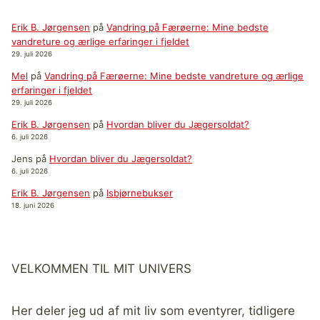
Erik B. Jørgensen
på
Vandring på Færøerne: Mine bedste
vandreture og ærlige erfaringer i fjeldet
29. juli 2026
Mel
på
Vandring på Færøerne: Mine bedste vandreture og ærlige
erfaringer i fjeldet
29. juli 2026
Erik B. Jørgensen
på
Hvordan bliver du Jægersoldat?
6. juli 2026
Jens
på
Hvordan bliver du Jægersoldat?
6. juli 2026
Erik B. Jørgensen
på
Isbjørnebukser
18. juni 2026
VELKOMMEN TIL MIT UNIVERS
Her deler jeg ud af mit liv som eventyrer, tidligere