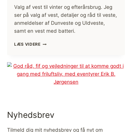
Valg af vest til vinter og efterårsbrug. Jeg
ser på valg af vest, detaljer og råd til veste,
anmeldelser af Dunveste og Uldveste,
samt en vest med batteri.
VALG
LÆS VIDERE
AF
VEST
TIL
VINTER
OG
EFTERÅRSBRUG
(ANMELDELSER)
Nyhedsbrev
Tilmeld dig mit nyhedsbrev og få nyt om