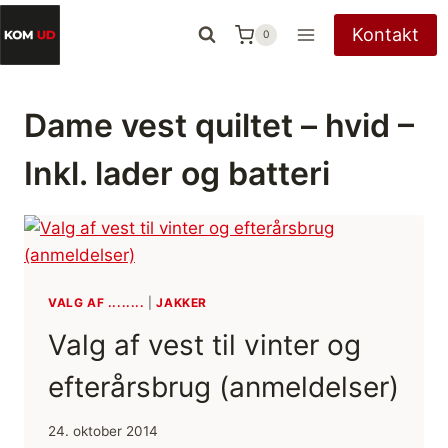
Fortsæt
Kontakt
0
til
indhold
Dame vest quiltet – hvid –
Inkl. lader og batteri
VALG AF ........
|
JAKKER
Valg af vest til vinter og
efterårsbrug (anmeldelser)
24. oktober 2014