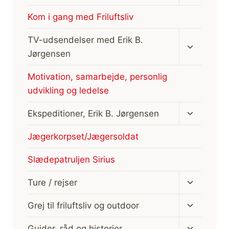
undermen
Kom i gang med Friluftsliv
Skift
TV-udsendelser med Erik B.
undermen
Jørgensen
Motivation, samarbejde, personlig
udvikling og ledelse
Skift
Ekspeditioner, Erik B. Jørgensen
undermen
Jægerkorpset/Jægersoldat
Slædepatruljen Sirius
Skift
Ture / rejser
undermen
Skift
Grej til friluftsliv og outdoor
undermen
Skift
Guider, råd og historier