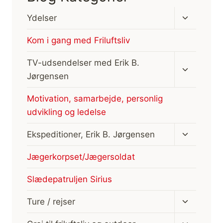
Skift
Ydelser
undermen
Kom i gang med Friluftsliv
Skift
TV-udsendelser med Erik B.
undermen
Jørgensen
Motivation, samarbejde, personlig
udvikling og ledelse
Skift
Ekspeditioner, Erik B. Jørgensen
undermen
Jægerkorpset/Jægersoldat
Slædepatruljen Sirius
Skift
Ture / rejser
undermen
Skift