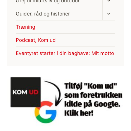
Grej til friluftsliv og outdoor
undermen
Skift
Guider, råd og historier
undermen
Træning
Podcast, Kom ud
Eventyret starter i din baghave: Mit motto