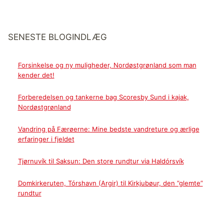
SENESTE BLOGINDLÆG
Forsinkelse og ny muligheder, Nordøstgrønland som man
kender det!
Forberedelsen og tankerne bag Scoresby Sund i kajak,
Nordøstgrønland
Vandring på Færøerne: Mine bedste vandreture og ærlige
erfaringer i fjeldet
Tjørnuvík til Saksun: Den store rundtur via Haldórsvík
Domkirkeruten, Tórshavn (Argir) til Kirkjubøur, den ”glemte”
rundtur