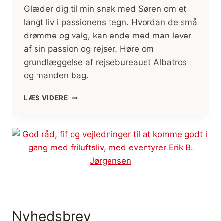
Glæder dig til min snak med Søren om et
langt liv i passionens tegn. Hvordan de små
drømme og valg, kan ende med man lever
af sin passion og rejser. Høre om
grundlæggelse af rejsebureauet Albatros
og manden bag.
[PODCASTS]
LÆS VIDERE
MØD
EVENTYREREN
SØREN
RASMUSSEN,
ALBATROS
Nyhedsbrev