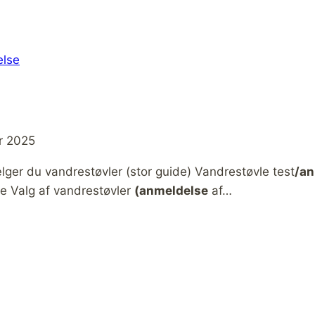
else
r 2025
er du vandrestøvler (stor guide) Vandrestøvle test
/an
e Valg af vandrestøvler
(anmeldelse
af…