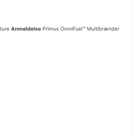
sture
Anmeldelse
Primus OmniFuel™ Multibrænder