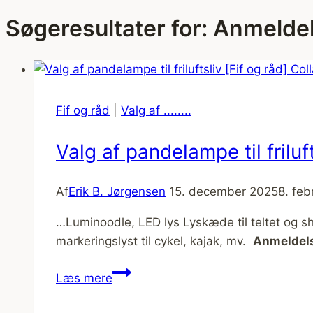
Søgeresultater for:
Anmeldel
Fif og råd
|
Valg af ........
Valg af pandelampe til friluft
Af
Erik B. Jørgensen
15. december 2025
8. fe
…Luminoodle, LED lys Lyskæde til teltet og s
markeringslyst til cykel, kajak, mv.
Anmeldel
Valg
Læs mere
af
pandelampe