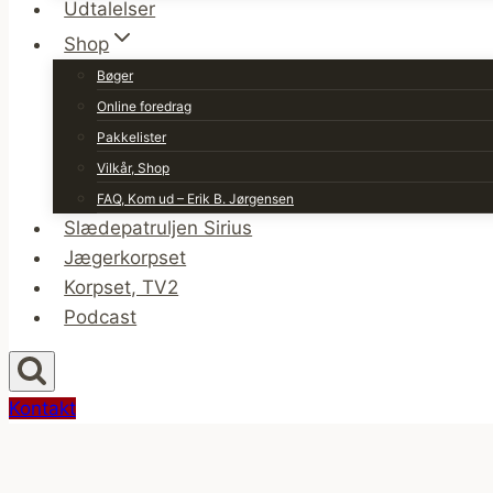
Udtalelser
Shop
Bøger
Online foredrag
Pakkelister
Vilkår, Shop
FAQ, Kom ud – Erik B. Jørgensen
Slædepatruljen Sirius
Jægerkorpset
Korpset, TV2
Podcast
Kontakt