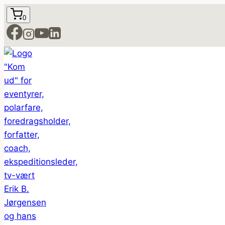
Fortsæt
0
til
indhold