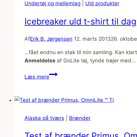
Undertøj og mellemlag
|
Uld produkter
Icebreaker uld t-shirt til da
Af
Erik B. Jørgensen
12. marts 2013
26. oktob
…fået endnu en stak til min samling. Kan klart
Anmeldelse
af GoLite tøj, tynde trøjer med…
Icebreaker
Læs mere
uld
t-
shirt
til
dagligdag,
Alaska på tværs
|
Brænder
ture,
mv.
Test af brænder Primus, Omn