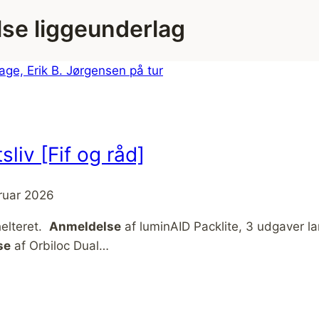
se liggeunderlag
sliv [Fif og råd]
bruar 2026
helteret.
Anmeldelse
af luminAID Packlite, 3 udgaver lam
se
af Orbiloc Dual…