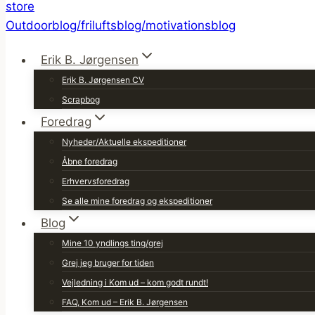
Erik B. Jørgensen
Erik B. Jørgensen CV
Scrapbog
Foredrag
Nyheder/Aktuelle ekspeditioner
Åbne foredrag
Erhvervsforedrag
Se alle mine foredrag og ekspeditioner
Blog
Mine 10 yndlings ting/grej
Grej jeg bruger for tiden
Vejledning i Kom ud – kom godt rundt!
FAQ, Kom ud – Erik B. Jørgensen