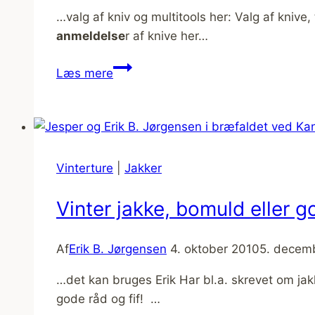
…valg af kniv og multitools her: Valg af knive, t
anmeldelse
r af knive her…
Multi-
Læs mere
tools
med
på
tur,
Leatherman
Vinterture
|
Jakker
Wave
Vinter jakke, bomuld eller g
Af
Erik B. Jørgensen
4. oktober 2010
5. decem
…det kan bruges Erik Har bl.a. skrevet om ja
gode råd og fif! …