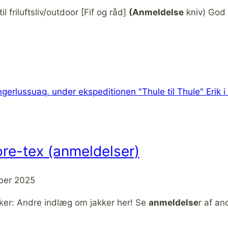
il friluftsliv/outdoor [Fif og råd]
(Anmeldelse
kniv) God 
ore-tex (anmeldelser)
ber 2025
kker: Andre indlæg om jakker her! Se
anmeldelse
r af an