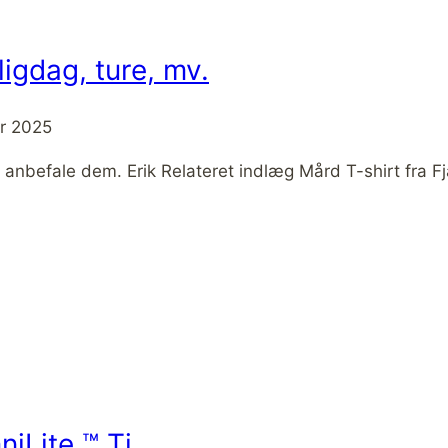
gligdag, ture, mv.
er 2025
 anbefale dem. Erik Relateret indlæg Mård T-shirt fra Fjä
iLite ™ Ti