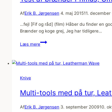
Af
Erik B. Jørgensen
4. maj 2015
11. december
…fejl [Fif og råd] (film) Håber du finder en go
Brænder og koge grej, Jeg har tidligere…
Test
Læs mere
af
brænder
Primus,
OmniLite
™
Knive
Ti
Multi-tools med på tur, Le
Af
Erik B. Jørgensen
3. september 2009
10. o