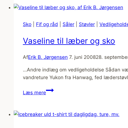
til
friluftsliv
[Fif
Sko
|
Fif og råd
|
Såler
|
Støvler
|
Vedligehold
og
råd]
Vaseline til læber og sko
Af
Erik B. Jørgensen
7. juni 2008
28. septembe
…Andre indlæg om vedligeholdelse Sådan vælg
vandreture Yukon fra Hanwag, fed læderstøvl
Vaseline
Læs mere
til
læber
og
sko