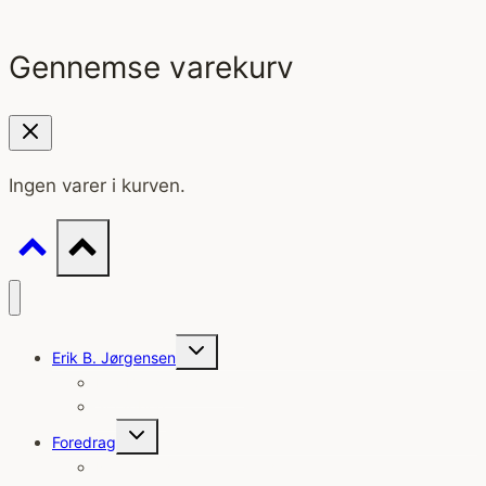
Gennemse varekurv
Ingen varer i kurven.
Skift
Erik B. Jørgensen
undermenu
Erik B. Jørgensen CV
Scrapbog
Skift
Foredrag
undermenu
Nyheder/Aktuelle ekspeditioner