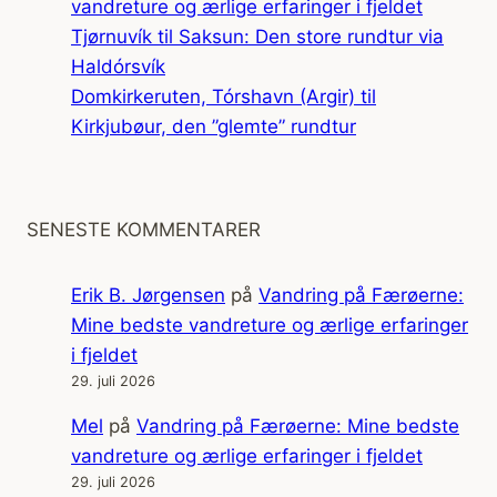
vandreture og ærlige erfaringer i fjeldet
Tjørnuvík til Saksun: Den store rundtur via
Haldórsvík
Domkirkeruten, Tórshavn (Argir) til
Kirkjubøur, den ”glemte” rundtur
SENESTE KOMMENTARER
Erik B. Jørgensen
på
Vandring på Færøerne:
Mine bedste vandreture og ærlige erfaringer
i fjeldet
29. juli 2026
Mel
på
Vandring på Færøerne: Mine bedste
vandreture og ærlige erfaringer i fjeldet
29. juli 2026