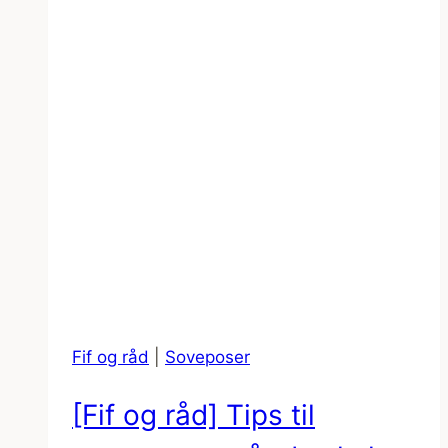
Fif og råd
|
Soveposer
[Fif og råd] Tips til