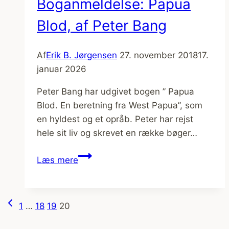
Boganmeldelse: Papua
Blod, af Peter Bang
Af
Erik B. Jørgensen
27. november 2018
17.
januar 2026
Peter Bang har udgivet bogen ” Papua
Blod. En beretning fra West Papua”, som
en hyldest og et opråb. Peter har rejst
hele sit liv og skrevet en række bøger…
Boganmeldelse:
Læs mere
Papua
Blod,
af
Forrige
Side
1
…
18
19
20
Peter
side
Bang
navigation