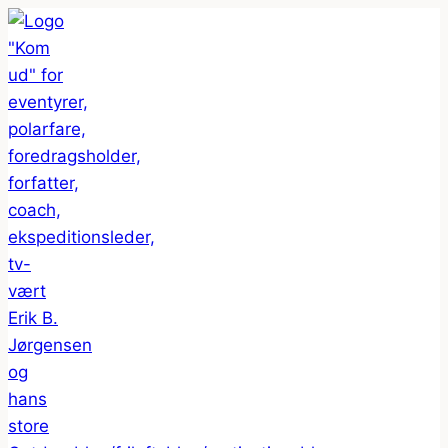
Fortsæt
til
indhold