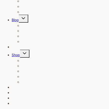
Åbne foredrag
Erhvervsforedrag
Se alle mine foredrag og ekspeditioner
Skift
Blog
undermenu
Mine 10 yndlings ting/grej
Grej jeg bruger for tiden
Vejledning i Kom ud – kom godt rundt!
FAQ, Kom ud – Erik B. Jørgensen
Udtalelser
Skift
Shop
undermenu
Bøger
Online foredrag
Pakkelister
Vilkår, Shop
FAQ, Kom ud – Erik B. Jørgensen
Slædepatruljen Sirius
Jægerkorpset
Korpset, TV2
Podcast