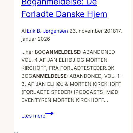
Boganmeldelse: De
Forladte Danske Hjem
Af
Erik B. Jørgensen
23. november 2018
17.
januar 2026
…her BOG
ANMELDELSE:
ABANDONED
VOL. 4 AF JAN ELHØJ OG MORTEN
KIRCHOFF, FRA FORLADTESTEDER.DK
BOG
ANMELDELSE:
ABANDONED, VOL. 1-
3. AF JAN ELHØJ & MORTEN KIRCKHOFF
(FORLADTE STEDER) [PODCASTS] MØD
EVENTYREN MORTEN KIRCKHOFF…
Boganmeldelse:
Læs mere
De
Forladte