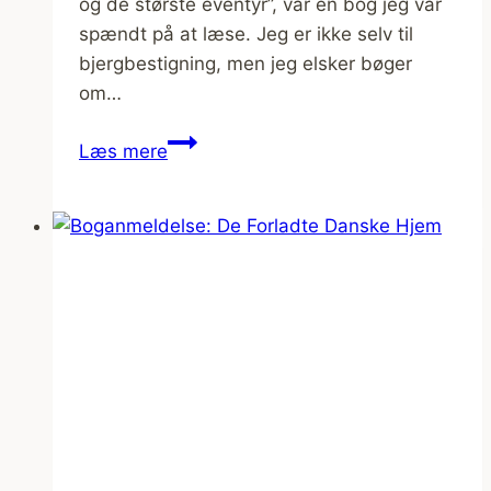
og de største eventyr”, var en bog jeg var
spændt på at læse. Jeg er ikke selv til
bjergbestigning, men jeg elsker bøger
om…
Boganmeldelse:
Læs mere
MOD
VERDENS
TAG.
De
højeste
bjerge
og
de
største
eventyr