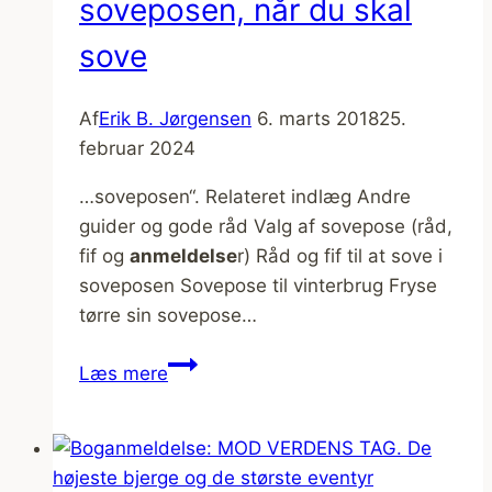
soveposen, når du skal
sove
Af
Erik B. Jørgensen
6. marts 2018
25.
februar 2024
…soveposen“. Relateret indlæg Andre
guider og gode råd Valg af sovepose (råd,
fif og
anmeldelse
r) Råd og fif til at sove i
soveposen Sovepose til vinterbrug Fryse
tørre sin sovepose…
[Fif
Læs mere
og
råd]
Tips
til