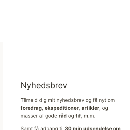
Nyhedsbrev
Tilmeld dig mit nyhedsbrev og få nyt om
foredrag
,
ekspeditioner
,
artikler
, og
masser af gode
råd
og
fif
, m.m.
Samt få adgang til
30 min udsendelse om