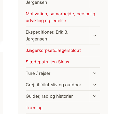
Jørgensen
Motivation, samarbejde, personlig
udvikling og ledelse
Skift
Ekspeditioner, Erik B.
undermen
Jørgensen
Jægerkorpset/Jægersoldat
Slædepatruljen Sirius
Skift
Ture / rejser
undermen
Skift
Grej til friluftsliv og outdoor
undermen
Skift
Guider, råd og historier
undermen
Træning