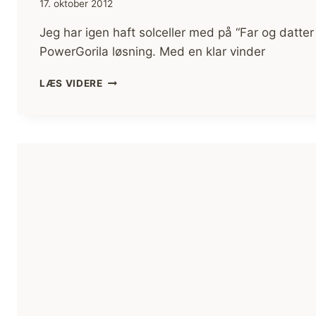
17. oktober 2012
Jeg har igen haft solceller med på “Far og datter
PowerGorila løsning. Med en klar vinder
SOLCELLER
LÆS VIDERE
PÅ
TUR
/
EKSPEDITION,
”FAR
OG
DATTER
I
VILDMARKEN
–
45
DAGE
I
KANO”